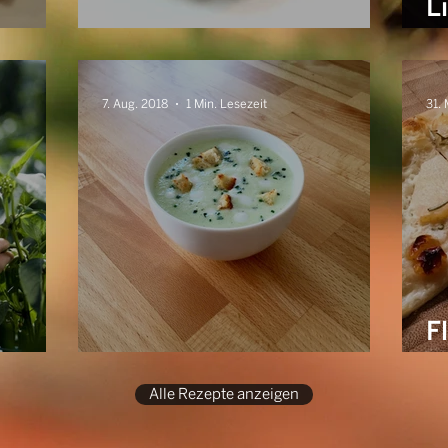
L
Schweden-Scones
K
O
7. Aug. 2018
1 Min. Lesezeit
31.
F
ter
Gurken Gazpacho
R
Alle Rezepte anzeigen