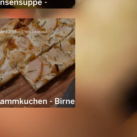
insensuppe -
reuzberg 36 meets
ttolenghi
 März 2018
1 Min. Lesezeit
lammkuchen - Birne |
osinen | Rosmarin