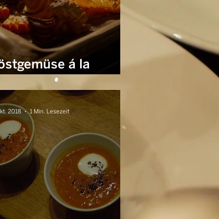
östgemüse á la
asselback
kt. 2018
1 Min. Lesezeit