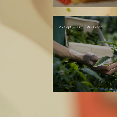
Zitronentarte
26. Sept. 2018
1 Min. Lesezeit
Grüne Pfeffer But