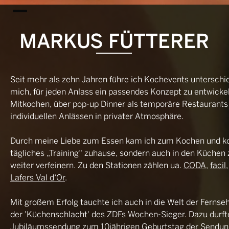
MARKUS FÜTTERER
Seit mehr als zehn Jahren führe ich Kochevents unterschie
mich, für jeden Anlass ein passendes Konzept zu entwick
Mitkochen, über pop-up Dinner als temporäre Restaurants 
individuellen Anlässen in privater Atmosphäre.
Durch meine Liebe zum Essen kam ich zum Kochen und kon
tägliches „Training“ zuhause, sondern auch in den Küchen
weiter verfeinern. Zu den Stationen zählen ua.
CODA
,
facil
Lafers Val d‘Or
.
Mit großem Erfolg tauchte ich auch in die Welt der Fernse
der 'Küchenschlacht' des ZDFs Wochen-Sieger. Dazu durfte
Jubiläumssendung zum 10jährigen Geburtstag der Sendun