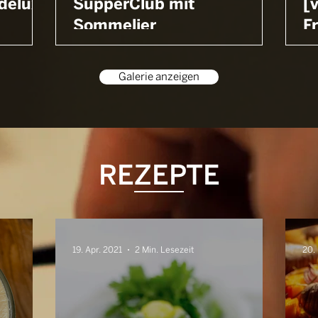
deluxe
SupperClub mit
[
Sommelier
F
Galerie anzeigen
REZEPTE
19. Apr. 2021
2 Min. Lesezeit
20.