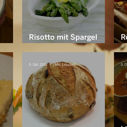
Risotto mit Spargel
R
und Zitrone
H
5. Okt. 2018
1 Min. Lesezeit
5. O