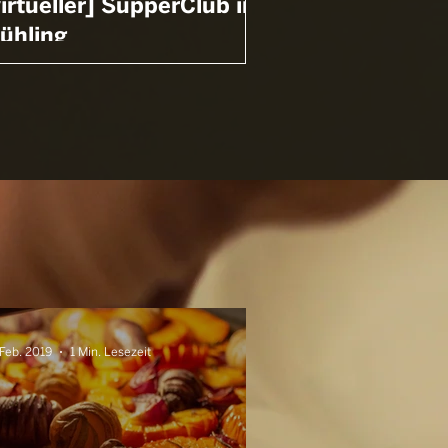
virtueller] SupperClub im
rühling
 Feb. 2019
1 Min. Lesezeit