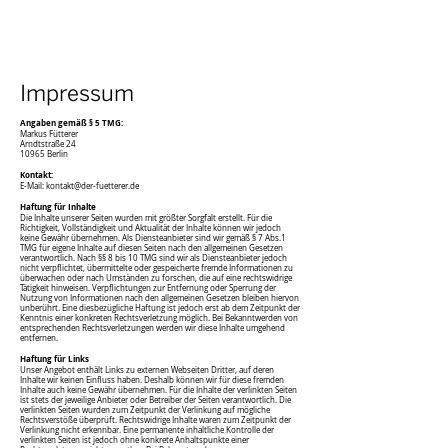
Impressum
Angaben gemäß § 5 TMG:
Markus Fütterer
Arndtstraße 24
10965 Berlin
Kontakt:
E-Mail:
kontakt@der-fuetterer.de
Haftung für Inhalte
Die Inhalte unserer Seiten wurden mit größter Sorgfalt erstellt. Für die
Richtigkeit, Vollständigkeit und Aktualität der Inhalte können wir jedoch
keine Gewähr übernehmen. Als Diensteanbieter sind wir gemäß § 7 Abs.1
TMG für eigene Inhalte auf diesen Seiten nach den allgemeinen Gesetzen
verantwortlich. Nach §§ 8 bis 10 TMG sind wir als Diensteanbieter jedoch
nicht verpflichtet, übermittelte oder gespeicherte fremde Informationen zu
überwachen oder nach Umständen zu forschen, die auf eine rechtswidrige
Tätigkeit hinweisen. Verpflichtungen zur Entfernung oder Sperrung der
Nutzung von Informationen nach den allgemeinen Gesetzen bleiben hiervon
unberührt. Eine diesbezügliche Haftung ist jedoch erst ab dem Zeitpunkt der
Kenntnis einer konkreten Rechtsverletzung möglich. Bei Bekanntwerden von
entsprechenden Rechtsverletzungen werden wir diese Inhalte umgehend
entfernen.
Haftung für Links
Unser Angebot enthält Links zu externen Webseiten Dritter, auf deren
Inhalte wir keinen Einfluss haben. Deshalb können wir für diese fremden
Inhalte auch keine Gewähr übernehmen. Für die Inhalte der verlinkten Seiten
ist stets der jeweilige Anbieter oder Betreiber der Seiten verantwortlich. Die
verlinkten Seiten wurden zum Zeitpunkt der Verlinkung auf mögliche
Rechtsverstöße überprüft. Rechtswidrige Inhalte waren zum Zeitpunkt der
Verlinkung nicht erkennbar. Eine permanente inhaltliche Kontrolle der
verlinkten Seiten ist jedoch ohne konkrete Anhaltspunkte einer