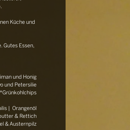
.
enen Küche und 
e. Gutes Essen, 
yiman und Honig
o und Petersilie
*Grünkohlchips
ilis |  Orangenöl
utter & Rettich
l & Austernpilz