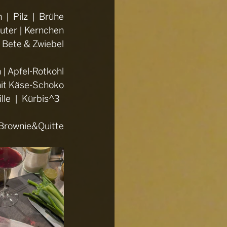
|  Pilz  |  Brühe
äuter | Kernchen
 Bete & Zwiebel
n | Apfel-Rotkohl
it Käse-Schoko
lle  |  Kürbis^3  
Brownie
&Quitte