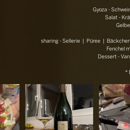
Gyoza - Schwein  
Salat - Kr
Gelbe
sharing - Sellerie  |  Püree  |  Bäckche
Fenchel m
Dessert - Vani
* 