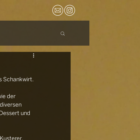
ls Schankwirt.
ie der 
diversen 
 Dessert und 
Kusterer, 