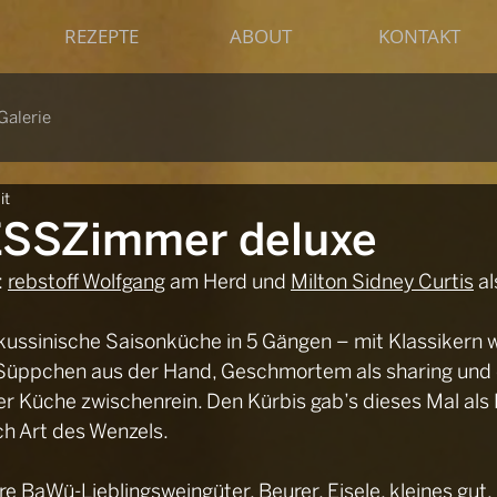
REZEPTE
ABOUT
KONTAKT
Galerie
it
ESSZimmer deluxe
 
rebstoff Wolfgang
 am Herd und 
Milton Sidney Curtis
 a
kussinische Saisonküche in 5 Gängen – mit Klassikern w
 Süppchen aus der Hand, Geschmortem als sharing und 
er Küche zwischenrein. Den Kürbis gab’s dieses Mal als
h Art des Wenzels. 
re BaWü-Lieblingsweingüter. Beurer, Eisele, kleines gut, 