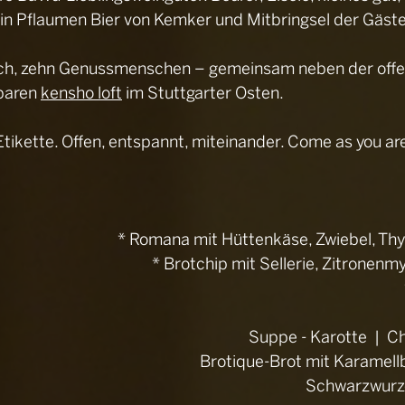
in Pflaumen Bier von Kemker und Mitbringsel der Gäste
isch, zehn Genussmenschen – gemeinsam neben der off
baren 
kensho loft
 im Stuttgarter Osten.
Etikette. Offen, entspannt, miteinander. Come as you ar
* Romana mit Hüttenkäse, Zwiebel, Th
* Brotchip mit Sellerie, Zitronenmy
Suppe - Karotte  |  Ch
Brotique-Brot mit Karamellb
Schwarzwurze