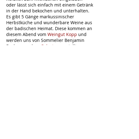
oder lässt sich einfach mit einem Getränk
in der Hand bekochen und unterhalten.
Es gibt 5 Gänge markussinischer
Herbstküche und wunderbare Weine aus
der badischen Heimat. Diese kommen an
diesem Abend vom
Weingut Kopp
und
werden uns von Sommelier Benjamin
Becker aus dem
Golvet
vorgestellt.
Tickets
Verkauf beendet
Tickettyp
SupperClub mit Sommelier
Mehr Infos
Preis
80,00 €