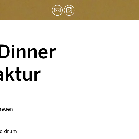
Dinner
aktur
 neuen
nd drum