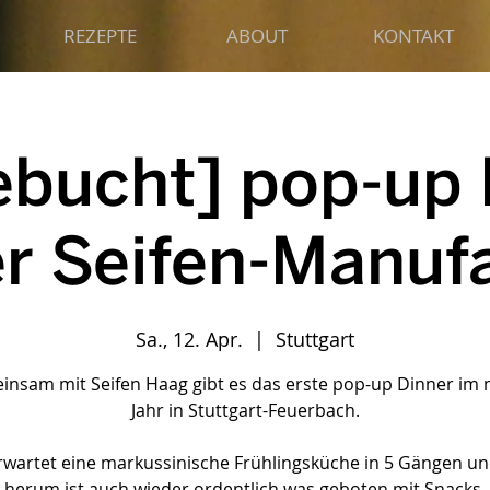
REZEPTE
ABOUT
KONTAKT
ebucht] pop-up 
er Seifen-Manuf
Sa., 12. Apr.
  |  
Stuttgart
nsam mit Seifen Haag gibt es das erste pop-up Dinner im
Jahr in Stuttgart-Feuerbach.
rwartet eine markussinische Frühlingsküche in 5 Gängen u
herum ist auch wieder ordentlich was geboten mit Snacks,