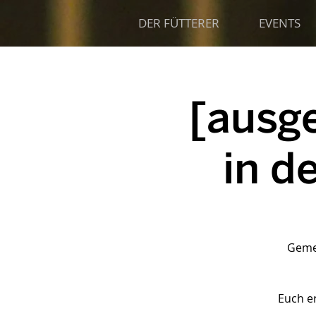
DER FÜTTERER
EVENTS
[ausg
in d
Gemei
Euch e