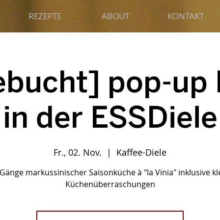
REZEPTE
ABOUT
KONTAKT
ebucht] pop-up 
in der ESSDiele
Fr., 02. Nov.
  |  
Kaffee-Diele
 Gänge markussinischer Saisonküche à "la Vinia" inklusive kl
Küchenüberraschungen